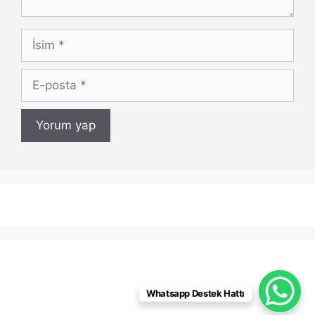
İsim
E-
posta
Whatsapp Destek Hattı