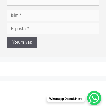
İsim
E-
posta
Whatsapp Destek Hattı