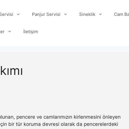
ervisi
Panjur Servisi
Sineklik
Cam Ba
ler
İletişim
kımı
 bulunan, pencere ve camlarımızın kirlenmesini önleyen
ı için bir tür koruma devresi olarak da pencerelerdeki