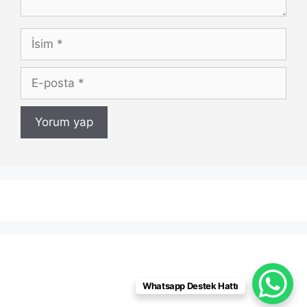
İsim
E-
posta
Whatsapp Destek Hattı