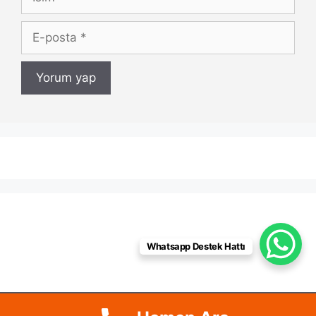
E-
posta
Whatsapp Destek Hattı
pimapenustam.com | istanbul pimapen tamiri