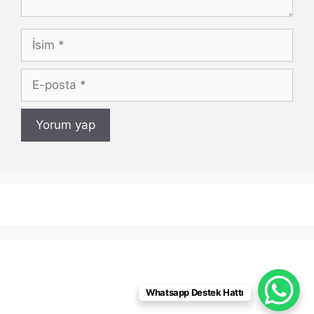
İsim
E-
posta
Whatsapp Destek Hattı