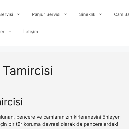
ervisi
Panjur Servisi
Sineklik
Cam Ba
ler
İletişim
 Tamircisi
ircisi
 bulunan, pencere ve camlarımızın kirlenmesini önleyen
ı için bir tür koruma devresi olarak da pencerelerdeki