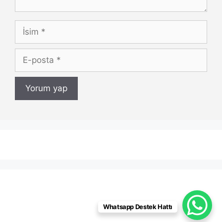
İsim
E-
posta
Whatsapp Destek Hattı