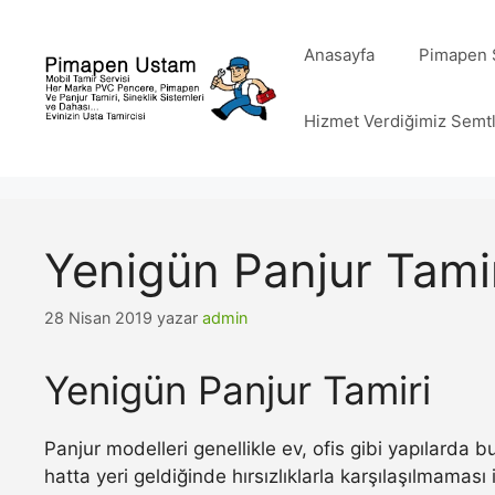
İçeriğe
atla
Anasayfa
Pimapen S
Hizmet Verdiğimiz Semt
Yenigün Panjur Tami
28 Nisan 2019
yazar
admin
Yenigün Panjur Tamiri
Panjur modelleri genellikle ev, ofis gibi yapılarda
hatta yeri geldiğinde hırsızlıklarla karşılaşılmamas