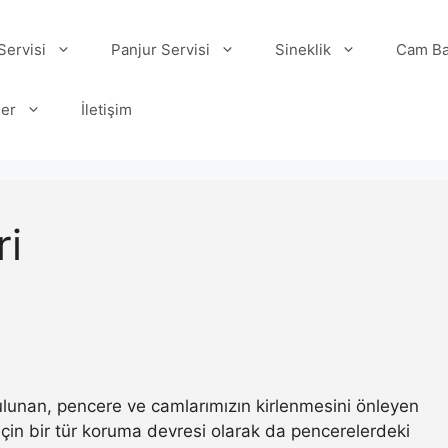
ervisi
Panjur Servisi
Sineklik
Cam Ba
ler
İletişim
ri
 bulunan, pencere ve camlarımızın kirlenmesini önleyen
ı için bir tür koruma devresi olarak da pencerelerdeki