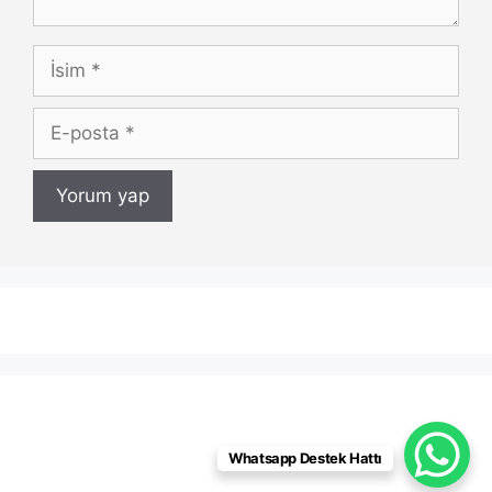
İsim
E-
posta
Whatsapp Destek Hattı