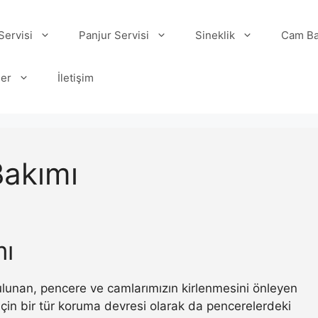
ervisi
Panjur Servisi
Sineklik
Cam Ba
ler
İletişim
Bakımı
mı
 bulunan, pencere ve camlarımızın kirlenmesini önleyen
ı için bir tür koruma devresi olarak da pencerelerdeki