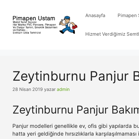
İçeriğe
atla
Anasayfa
Pimapen S
Hizmet Verdiğimiz Semt
Zeytinburnu Panjur 
28 Nisan 2019
yazar
admin
Zeytinburnu Panjur Bakı
Panjur modelleri genellikle ev, ofis gibi yapılarda
hatta yeri geldiğinde hırsızlıklarla karşılaşılmamas