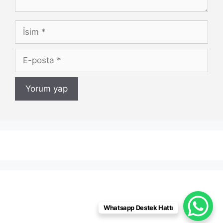
İsim
E-
posta
Whatsapp Destek Hattı