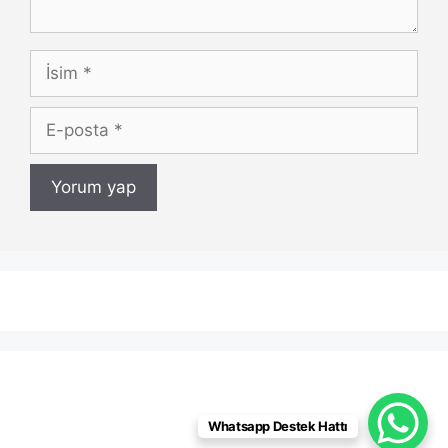
İsim
E-
posta
Whatsapp Destek Hattı