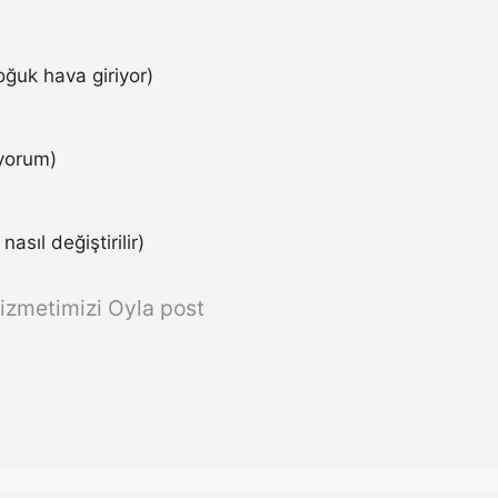
ğuk hava giriyor)
iyorum)
asıl değiştirilir)
izmetimizi Oyla post