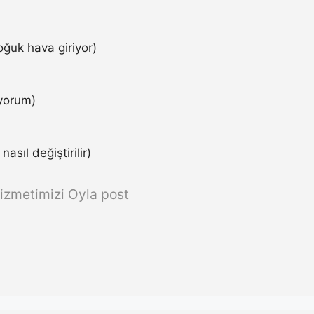
ğuk hava giriyor)
iyorum)
asıl değiştirilir)
izmetimizi Oyla post