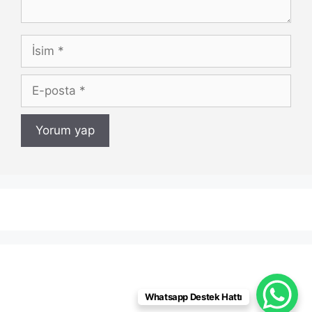
İsim
E-
posta
Whatsapp Destek Hattı