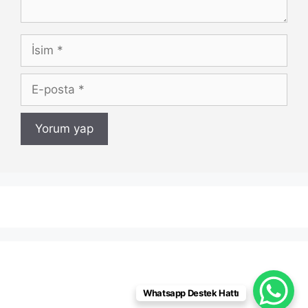
İsim
E-
posta
Whatsapp Destek Hattı