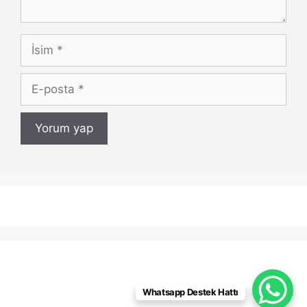
İsim
E-
posta
Whatsapp Destek Hattı