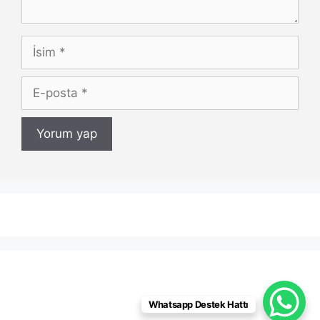
İsim
E-
posta
Whatsapp Destek Hattı