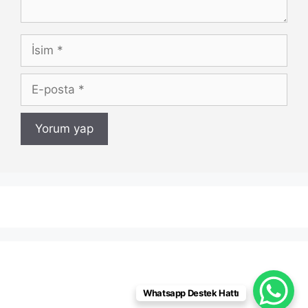
İsim
E-
posta
Whatsapp Destek Hattı