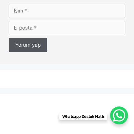
İsim
E-
posta
Whatsapp Destek Hattı