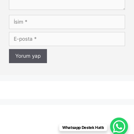
İsim
E-
posta
Whatsapp Destek Hattı