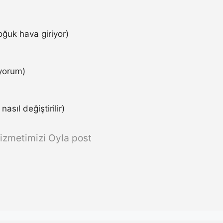
ğuk hava giriyor)
iyorum)
asıl değiştirilir)
izmetimizi Oyla post