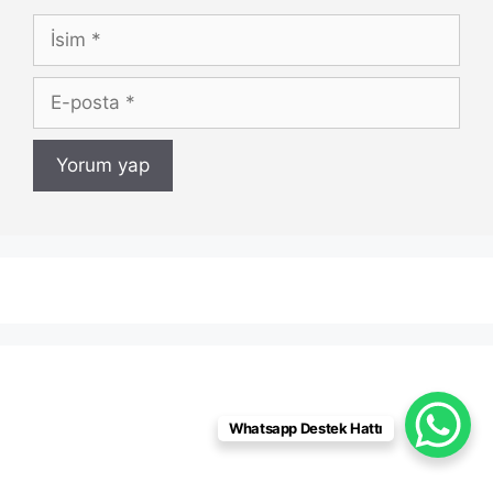
İsim
E-
posta
Whatsapp Destek Hattı