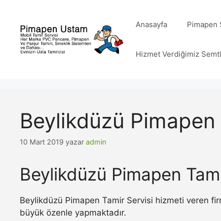
İçeriğe
atla
Anasayfa
Pimapen S
Hizmet Verdiğimiz Semt
Beylikdüzü Pimapen 
10 Mart 2019
yazar
admin
Beylikdüzü Pimapen Tami
Beylikdüzü Pimapen Tamir Servisi hizmeti veren fir
büyük özenle yapmaktadır.