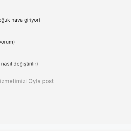
ğuk hava giriyor)
iyorum)
asıl değiştirilir)
izmetimizi Oyla post