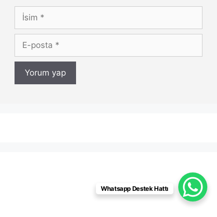
İsim
E-
posta
Whatsapp Destek Hattı