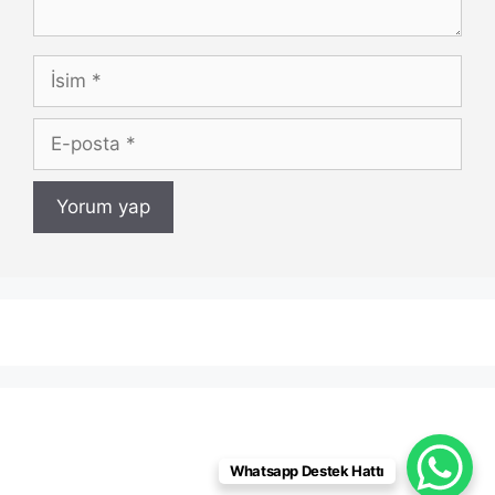
İsim
E-
posta
Whatsapp Destek Hattı