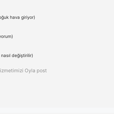
ğuk hava giriyor)
iyorum)
asıl değiştirilir)
izmetimizi Oyla post