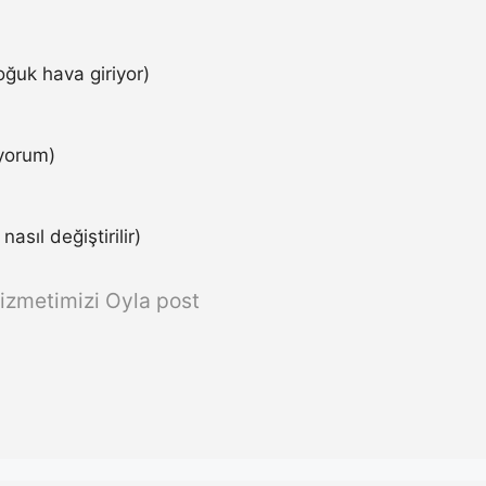
ğuk hava giriyor)
iyorum)
asıl değiştirilir)
izmetimizi Oyla post