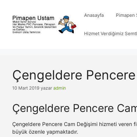
İçeriğe
atla
Anasayfa
Pimapen S
Hizmet Verdiğimiz Semt
Çengeldere Pencere
10 Mart 2019
yazar
admin
Çengeldere Pencere Cam
Çengeldere Pencere Cam Değişimi hizmeti veren fir
büyük özenle yapmaktadır.