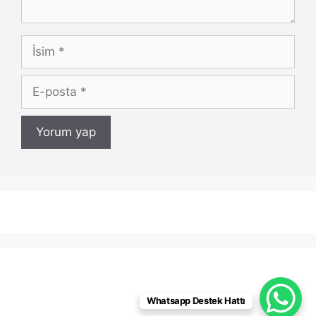
İsim
E-
posta
Whatsapp Destek Hattı