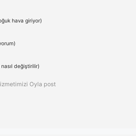
ğuk hava giriyor)
iyorum)
asıl değiştirilir)
izmetimizi Oyla post