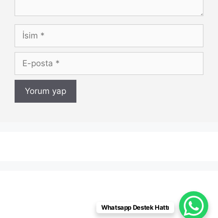
İsim
E-
posta
Whatsapp Destek Hattı