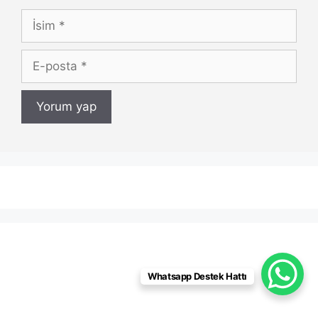
İsim
E-
posta
Whatsapp Destek Hattı