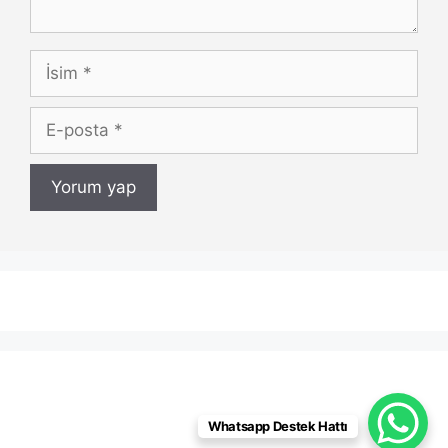
İsim
E-
posta
Whatsapp Destek Hattı