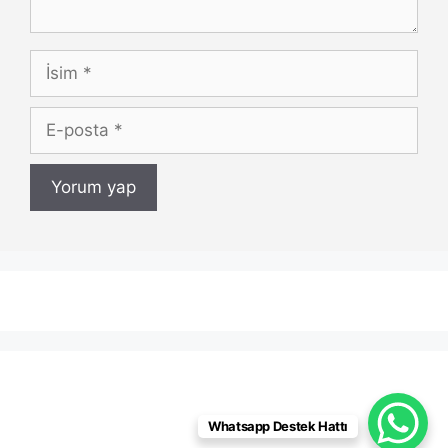
İsim
E-
posta
Whatsapp Destek Hattı