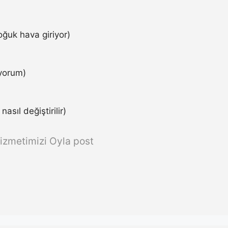
ğuk hava giriyor)
iyorum)
asıl değiştirilir)
izmetimizi Oyla post