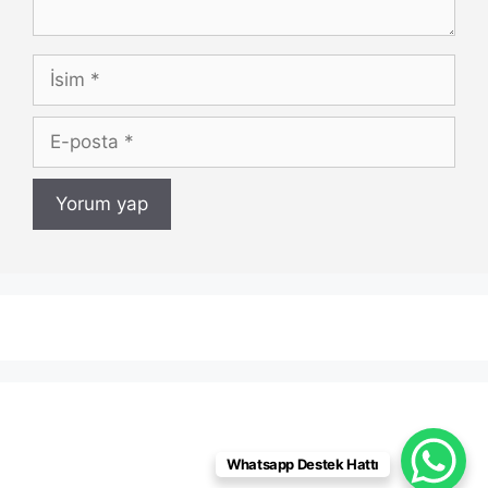
İsim
E-
posta
Whatsapp Destek Hattı