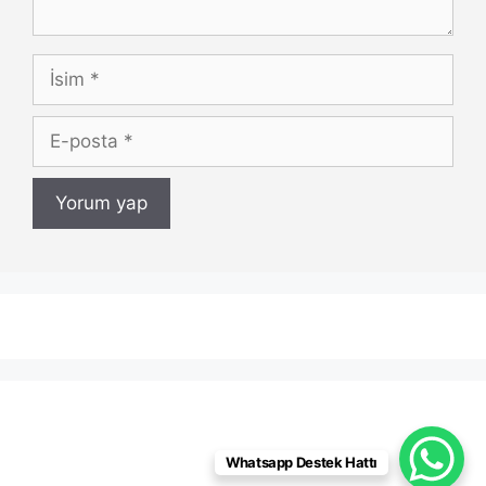
İsim
E-
posta
Whatsapp Destek Hattı