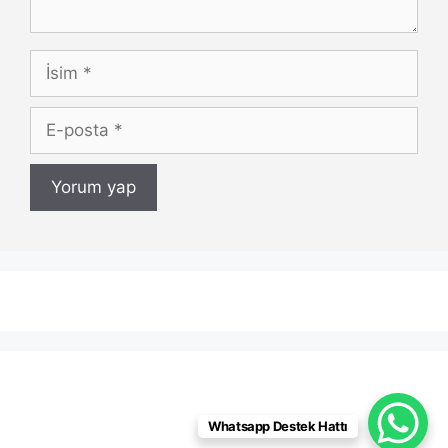
İsim
E-
posta
Whatsapp Destek Hattı