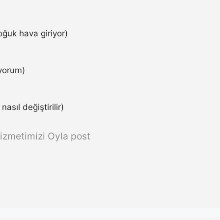
ğuk hava giriyor)
iyorum)
asıl değiştirilir)
izmetimizi Oyla post