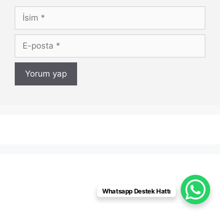
İsim
E-
posta
Whatsapp Destek Hattı