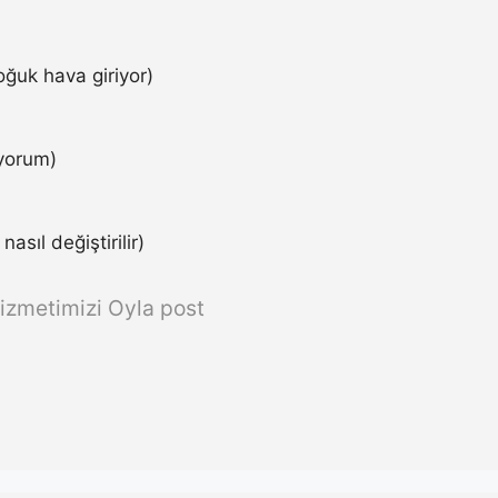
ğuk hava giriyor)
iyorum)
asıl değiştirilir)
izmetimizi Oyla post