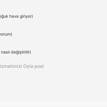
ğuk hava giriyor)
iyorum)
asıl değiştirilir)
izmetimizi Oyla post