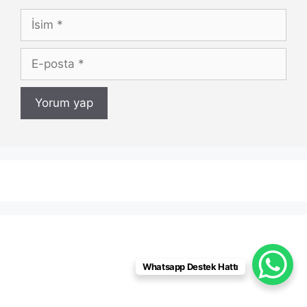
İsim
E-
posta
Whatsapp Destek Hattı