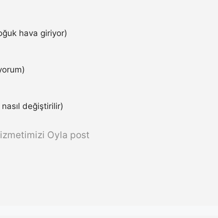
ğuk hava giriyor)
iyorum)
asıl değiştirilir)
izmetimizi Oyla post