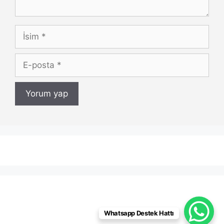
İsim
E-
posta
Whatsapp Destek Hattı