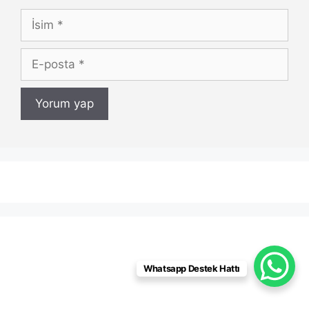
İsim
E-
posta
Whatsapp Destek Hattı