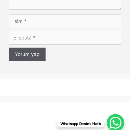
İsim
E-
posta
Whatsapp Destek Hattı