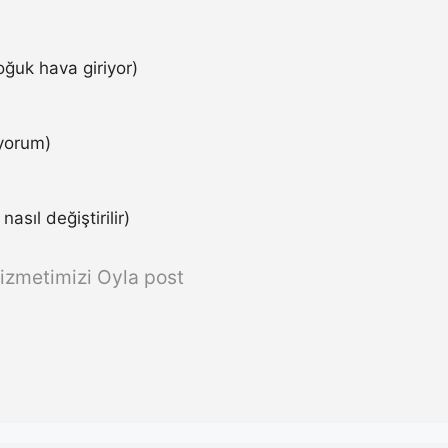
ğuk hava giriyor)
iyorum)
asıl değiştirilir)
izmetimizi Oyla post