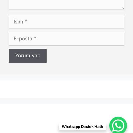
İsim
E-
posta
Whatsapp Destek Hattı